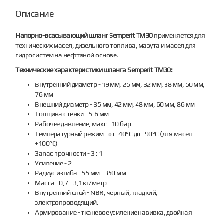
Описание
Напорно-всасывающий шланг Semperit TM30
применяется для
технических масел, дизельного топлива, мазута и масел для
гидросистем на нефтяной основе.
Технические характеристики шланга Semperit TM30:
Внутренний диаметр - 19 мм, 25 мм, 32 мм, 38 мм, 50 мм,
76 мм
Внешний диаметр - 35 мм, 42 мм, 48 мм, 60 мм, 86 мм
Толщина стенки - 5-6 мм
Рабочее давление, макс - 10 бар
Температурный режим - от -40°C до +90°C (для масел
+100°C)
Зanac пpoчности - 3 : 1
Усиление - 2
Радиус изгиба - 55 мм - 350 мм
Масса - 0,7 - 3,1 кг/метр
Внутренний слой - NBR, черный, гладкий,
электропроводящий.
Армирование - тканевое усиление навивка, двойная