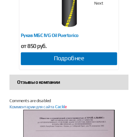
Previous
Next
Рукав МБС IVG Oil Puertorico
Рук
от 850 руб.
от 
Подробнее
Отзывы о компании
Comments are disabled
Комментарии для сайта
Cackl
e