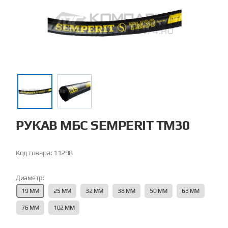
РУКАВ МБС SEMPERIT TM30
Код товара:
11298
Диаметр:
19 ММ
25 ММ
32 ММ
38 ММ
50 ММ
63 ММ
76 ММ
102 ММ