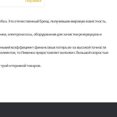
Под заказ
баз. Это отечественный бренд, получивших мировую известность.
нки, электронасосы, оборудования для зачистки резервуаров и
ленький коэффициент финансовых потерь из-за высокой точности
 клиентов, то Ливенка предоставляет колонки с большой скоростью
строй отправкой товаров.