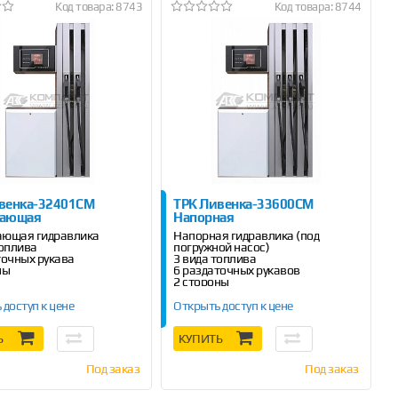
Код товара: 8743
Код товара: 8744
венка-32401СМ
ТРК Ливенка-33600СМ
вающая
Напорная
ающая гидравлика
Напорная гидравлика (под
топлива
погружной насос)
точных рукава
3 вида топлива
ны
6 раздаточных рукавов
2 стороны
 доступ к цене
Открыть доступ к цене
Ь
КУПИТЬ
Под заказ
Под заказ