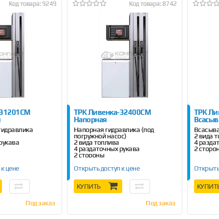
Код товара: 9249
Код товара: 8742
-31201СМ
ТРК Ливенка-32400СМ
ТРК Ли
я
Напорная
Всасы
гидравлика
Напорная гидравлика (под
Всасыв
погружной насос)
2 вида 
 рукава
2 вида топлива
4 разда
4 раздаточных рукава
2 сторо
2 стороны
 к цене
Открыть доступ к цене
Открыть
КУПИТЬ
КУПИТ
Под заказ
Под заказ