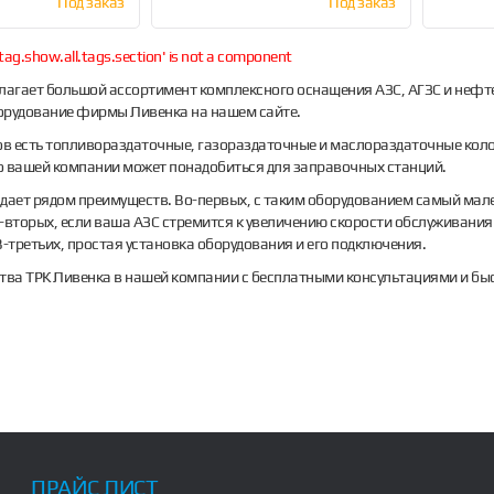
Под заказ
Под заказ
tag.show.all.tags.section' is not a component
лагает большой ассортимент комплексного оснащения АЗС, АГЗС и нефте
орудование фирмы Ливенка на нашем сайте.
ов есть топливораздаточные, газораздаточные и маслораздаточные коло
то вашей компании может понадобиться для заправочных станций.
дает рядом преимуществ. Во-первых, с таким оборудованием самый ма
-вторых, если ваша АЗС стремится к увеличению скорости обслуживания
В-третьих, простая установка оборудования и его подключения.
тва ТРК Ливенка в нашей компании с бесплатными консультациями и бы
ПРАЙС ЛИСТ