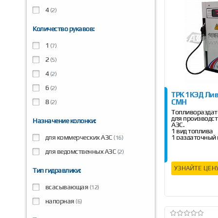
4
(2)
Количество рукавов:
1
(7)
2
(5)
4
(2)
6
(2)
ТРК 1КЭД Лив
СМН
8
(2)
Топливораздат
для производс
Назначение колонки:
АЗС.
1 вид топлива
1 раздаточный 
для коммерческих АЗС
(16)
Производительн
для ведомственных АЗС
(2)
УЗНАЙТЕ ЦЕН
Тип гидравлики:
всасывающая
(12)
напорная
(6)