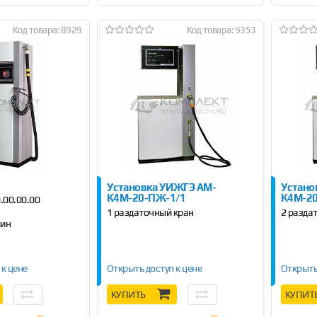
Код товара: 8929
Код товара: 9353
Установка УИЖГЭ АМ-
Устано
К4М-20-ПЖ-1/1
К4М-2
.00.00.00
1 раздаточный кран
2 разда
мин
 к цене
Открыть доступ к цене
Открыть
КУПИТЬ
КУПИТ