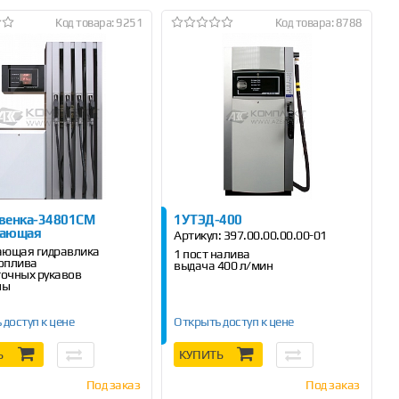
Код товара: 9251
Код товара: 8788
венка-34801СМ
1УТЭД-400
вающая
Артикул:
397.00.00.00.00-01
ающая гидравлика
1 пост налива
топлива
выдача 400 л/мин
точных рукавов
ны
 доступ к цене
Открыть доступ к цене
Ь
КУПИТЬ
Под заказ
Под заказ