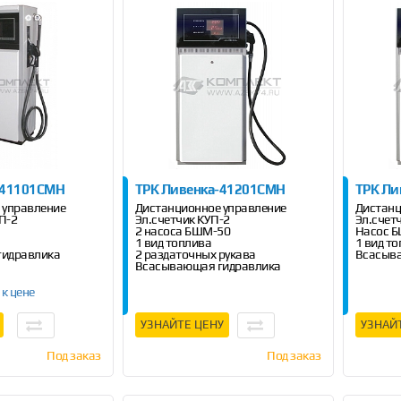
-41101СМН
ТРК Ливенка-41201СМН
ТРК Ли
 управление
Дистанционное управление
Дистанц
УП-2
Эл.счетчик КУП-2
Эл.счет
2 насоса БШМ-50
Насос 
1 вид топлива
1 вид т
гидравлика
2 раздаточных рукава
Всасыв
Всасывающая гидравлика
 к цене
УЗНАЙТЕ ЦЕНУ
УЗНАЙ
Под заказ
Под заказ