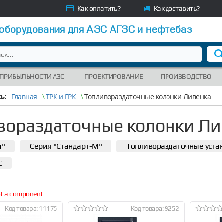
Как оплатить?
Как доставить?
 оборудования для АЗС АГЗС и нефтебаз
 ПРИБЫЛЬНОСТИ АЗС
ПРОЕКТИРОВАНИЕ
ПРОИЗВОДСТВО
Главная
\
ТРК и ГРК
\
Топливораздаточные колонки Ливенка
ь:
вораздаточные колонки Ли
и"
Серия "Стандарт-М"
Топливораздаточные уста
С
not a component
Код товара: 11175
Код товара: 9252