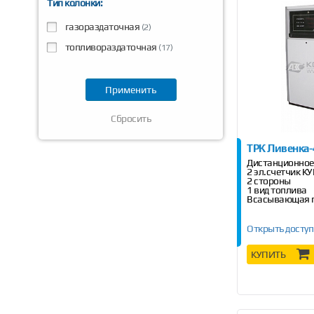
Тип колонки:
газораздаточная
(2)
топливораздаточная
(17)
Сбросить
ТРК Ливенка
Дистанционное
2 эл.счетчик К
2 стороны
1 вид топлива
Всасывающая 
Открыть доступ
КУПИТЬ