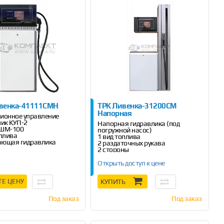
венка-41111СМН
ТРК Ливенка-31200СМ
Напорная
ионное управление
чик КУП-2
Напорная гидравлика (под
БШМ-100
погружной насос)
оплива
1 вид топлива
ающая гидравлика
2 раздаточных рукава
2 стороны
Открыть доступ к цене
ТЕ ЦЕНУ
КУПИТЬ
Под заказ
Под заказ