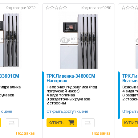
Код товара: 9232
Код товара: 9250
-33601СМ
ТРК Ливенка-34800СМ
ТРК Ли
я
Напорная
Всасы
гидравлика
Напорная гидравлика (под
Всасыв
погружной насос)
4 вида 
 рукавов
4 вида топлива
8 разда
8 раздаточных рукавов
2 сторо
2 стороны
 к цене
Открыть доступ к цене
Открыть
КУПИТЬ
КУПИТ
Под заказ
Под заказ