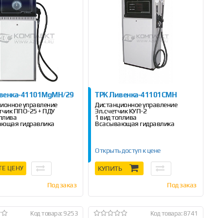
венка-41101МgМН/29
ТРК Ливенка-41101СМН
ионное управление
Дистанционное управление
тчик ППО-25 + ПДУ
Эл.счетчик КУП-2
оплива
1 вид топлива
ающая гидравлика
Всасывающая гидравлика
Открыть доступ к цене
ТЕ ЦЕНУ
КУПИТЬ
Под заказ
Под заказ
Код товара: 9253
Код товара: 8741