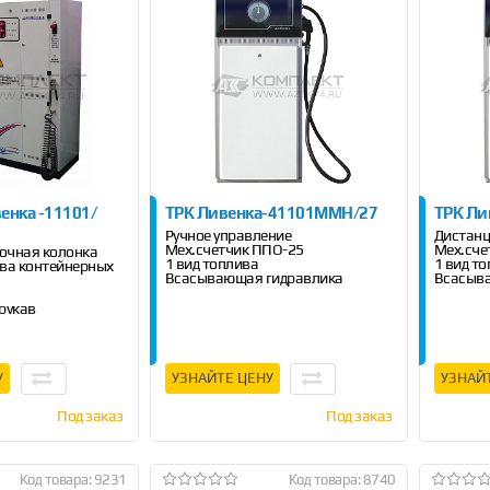
енка -11101/
ТРК Ливенка-­41101ММН/27
ТРК Ли
Ручное управление
Дистанц
Мех.счетчик ППО-25
Мех.сче
очная колонка
1 вид топлива
1 вид т
тва контейнерных
Всасывающая гидравлика
Всасыв
рукав
ость - 50 л/мин
У
УЗНАЙТЕ ЦЕНУ
УЗНАЙ
Под заказ
Под заказ
Код товара: 9231
Код товара: 8740