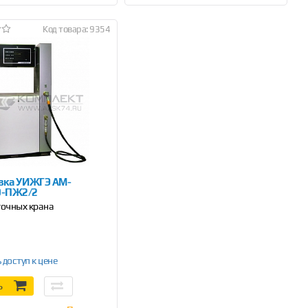
Код товара: 9354
вка УИЖГЭ АМ-
0-ПЖ2/2
точных крана
 доступ к цене
Ь