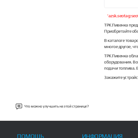
'azsk.seotag:seo
ТРК Ливенка пред
Приобретайте об
В каталоге товар
многое другое, ч
ТРК Ливенка обла
оборудования. Во
подачи топлива. 
Закажите устройс
Что можно улучшить на этой странице?
ПОМОЩЬ
ИНФОРМАЦИЯ