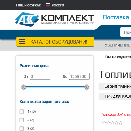
Наши офисы:
Россия
Поставка
КАТАЛОГ ОБОРУДОВАНИЯ
УВЕЛИЧЕНИЕ
Вы находитес
Розничная цена:
Топли
От
До
Серия "Мин
ТРК для КАЗ
Количество видов топлива:
1
(12)
'sms:sortby' is 
2
(2)
3
(2)