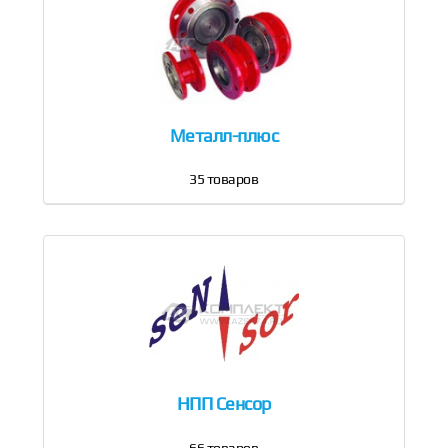
Металл-плюс
35
товаров
НПП Сенсор