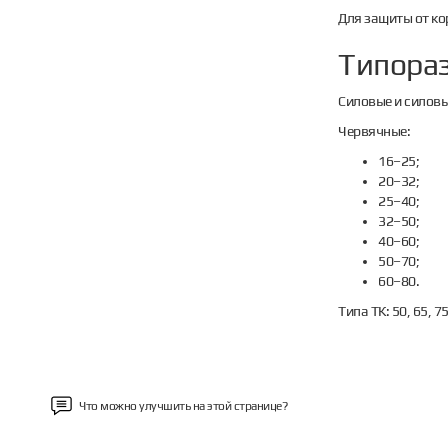
Для защиты от ко
Типора
Силовые и силовые
Червячные:
16–25;
20–32;
25–40;
32–50;
40–60;
50–70;
60–80.
Типа ТК: 50, 65, 75
Что можно улучшить на этой странице?