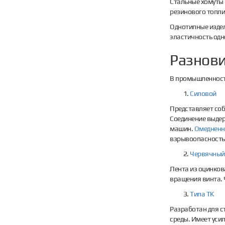
Стальные хомуты 
резинового топли
Однотипные издел
эластичность одн
Разнов
В промышленности
Силовой
Представляет соб
Соединение выде
машин.
Омеднен
взрывоопасность
Червячный
Лента из оцинков
вращения винта. 
Типа ТК
Разработан для с
среды. Имеет усил