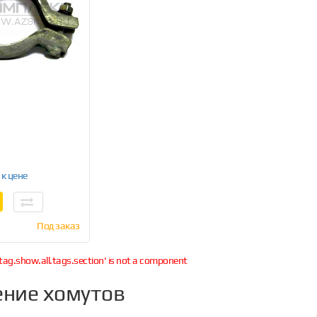
 к цене
Под заказ
tag.show.all.tags.section' is not a component
ение хомутов