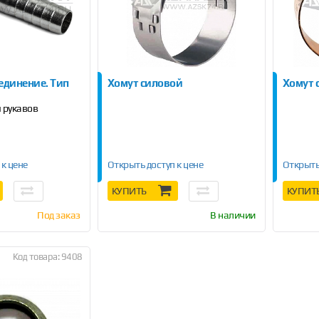
единение. Тип
Хомут силовой
Хомут 
 рукавов
 к цене
Открыть доступ к цене
Открыть
КУПИТЬ
КУПИТ
Под заказ
В наличии
Код товара: 9408