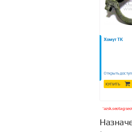
Хомут ТК
Открыть доступ
КУПИТЬ
'azsk.seotag:seo
Назнач