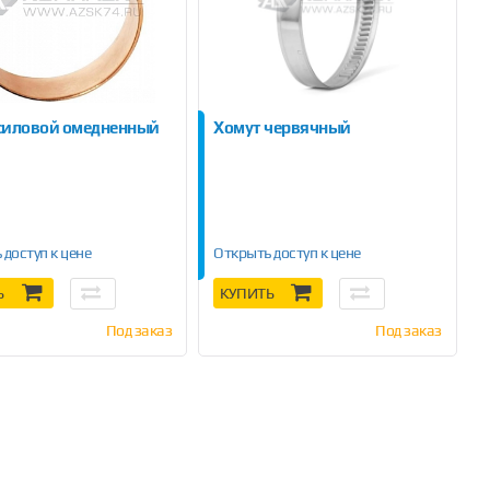
силовой омедненный
Хомут червячный
 доступ к цене
Открыть доступ к цене
Ь
КУПИТЬ
Под заказ
Под заказ