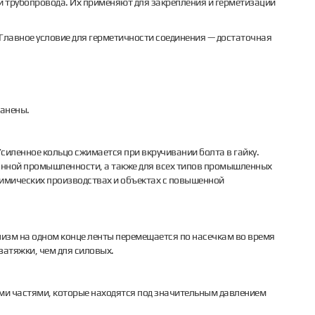
й трубопровода. Их применяют для закрепления и герметизации
 Главное условие для герметичности соединения — достаточная
ранены.
Усиленное кольцо сжимается при вкручивании болта в гайку.
онной промышленности, а также для всех типов промышленных
 химических производствах и объектах с повышенной
низм на одном конце ленты перемещается по насечкам во время
затяжки, чем для силовых.
ми частями, которые находятся под значительным давлением