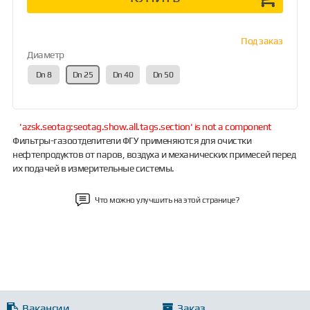
Под заказ
Диаметр
Dn 8
Dn 25
Dn 40
Dn 50
'azsk.seotag:seotag.show.all.tags.section' is not a component
Фильтры-газоотделители ФГУ применяются для очистки
нефтепродуктов от паров, воздуха и механических примесей перед
их подачей в измерительные системы.
Что можно улучшить на этой странице?
Вакансии
Заказ