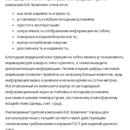
компаний АЗС Комплект относятся:
высокая видимость и яркость;
устойчивость к любым погодным условиям;
простота эксплуатации;
оперативность отображения информации на табло;
пожарная и взрывобезопасность;
малое потребление энергии;
долговечность и надежность.
Благодаря модульной конструкции на табло можно устанавливать
индикацию для каждого типа горючего, а также выводить
дополнительную информацию. Четкие и яркие цифры световой
индикации позволят привлечь на заправку больше клиентов, ведь
информация видна в дневное и ночное время на сотни метров.
Изготовленный из композита корпус и светодиодный
информационный экран устойчивы к погодным условиям,
высоким и низким температурам, постоянному атмосферному
воздействию (дождь, снег, град).
Реализуемые Группой компаний АЗС Комплект товары для
автозаправочных станций соответствуют действующим
техническим требованиям и нормам ГОСТ для изделий данного
типа.