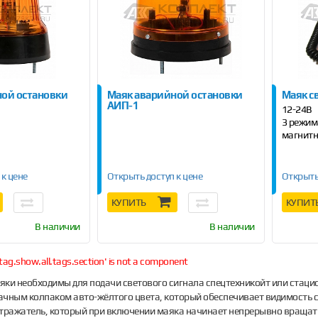
ой остановки
Маяк аварийной остановки
Маяк с
АИП-1
12-24В
3 режим
магнитн
 к цене
Открыть доступ к цене
Открыть
КУПИТЬ
КУПИТ
В наличии
В наличии
tag.show.all.tags.section' is not a component
ки необходимы для подачи светового сигнала спецтехникойт или стаци
чным колпаком авто-жёлтого цвета, который обеспечивает видимость си
тражатель, который при включении маяка начинает непрерывно вращатьс