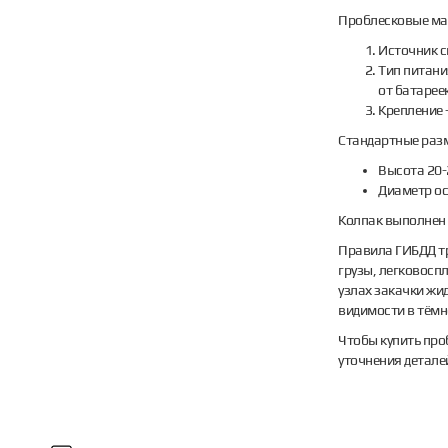
Проблесковые ма
Источник с
Тип питани
от батарее
Крепление 
Стандартные раз
Высота 20-
Диаметр ос
Колпак выполнен
Правила ГИБДД тр
грузы, легковосп
узлах закачки жи
видимости в тёмн
Чтобы купить про
уточнения детале