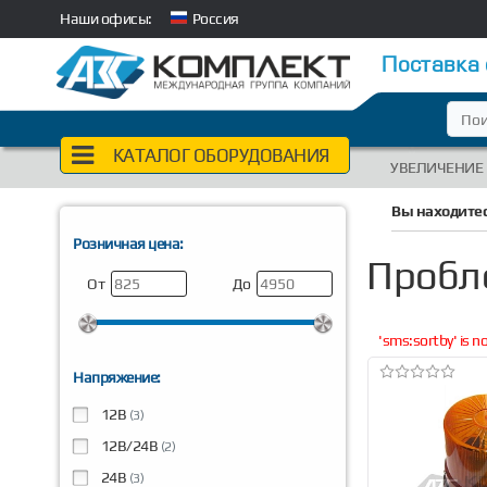
Наши офисы:
Россия
Поставка
КАТАЛОГ ОБОРУДОВАНИЯ
УВЕЛИЧЕНИЕ
Вы находитес
Розничная цена:
Пробл
От
До
'sms:sortby' is 
Напряжение:
12В
(3)
12В/24В
(2)
24В
(3)