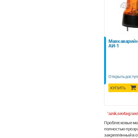
Маяк аварийн
АИ-1
Открыть доступ
КУПИТЬ
'azsk.seotag:seo
Проблесковые мая
полностью прозра
закреплённый в о