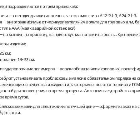
яки подразделяются по трём признакам:
вета — светодиоды или галогенные автолампы типа А12-21-3, А24-21-3.
я — энергозависимые от «прикуривателя» 24 Вольта для грузовых а/м, б
к типа ААА (маяк аварийной остановки)
— на магнит, на присоску, на присоску с магнитом и на болты. Крепление
меры изделия:
25 см;
нования 13-22 см.
 из ударопрочных полимеров — поликарбоната или акриловых, полиэфи
ебуют устанавливать проблесковые маяки в обязательном порядке на сп
ламеняющиеся вещества и жидкости, к которым относятся топливо и ГС
дкостей для оповещения во время процесса. Автономные устройства при
ое время суток.
блесковые маяки для спецтехники по лучшей цене — оформите заказ на 
й доставки.