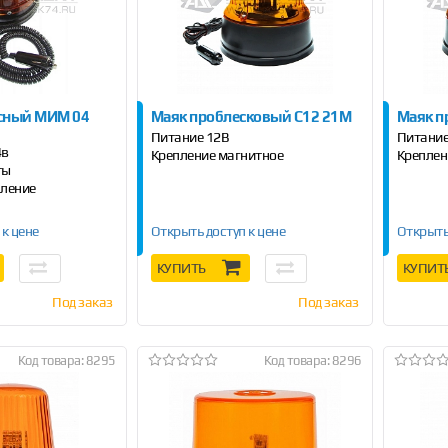
сный МИМ 04
Маяк проблесковый С12 21М
Маяк п
Питание 12В
Питание
4в
Крепление магнитное
Креплен
ты
пление
 к цене
Открыть доступ к цене
Открыть
КУПИТЬ
КУПИТ
Под заказ
Под заказ
Код товара: 8295
Код товара: 8296