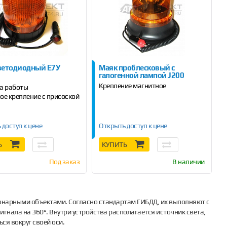
ветодиодный Е7У
Маяк проблесковый с
галогенной лампой J200
Крепление магнитное
а работы
ое крепление с присоской
 доступ к цене
Открыть доступ к цене
Ь
КУПИТЬ
Под заказ
В наличии
онарными объектами. Согласно стандартам ГИБДД, их выполняют с
гнала на 360°. Внутри устройства располагается источник света,
я вокруг своей оси.