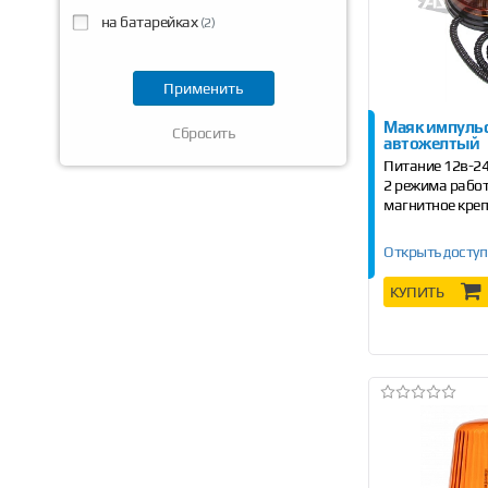
на батарейках
(2)
Маяк импуль
Сбросить
автожелтый
Питание 12в-2
2 режима рабо
магнитное кре
Открыть доступ
КУПИТЬ