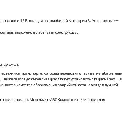
ензовозов и 12 Вольт для автомобилей категории В. Автономные —
 болтами заложено во все типы конструкций.
рных смол.
ецтехнике, транспорте, который перевозит опасные, негабаритные
М. Также световую сигнализацию можно установить стационарно — в
меняют в качестве обозначения аварийной остановки для лучшей
странице товара. Менеджер «АЗС Комплект» перезвонит для