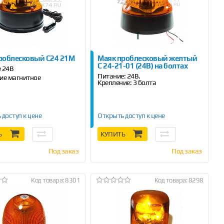
роблесковый С24 21М
Маяк проблесковый желтый
С 24-21-01 (24В) на болтах
 24В
Питание: 24В.
ие магнитное
Крепление: 3 болта
 доступ к цене
Открыть доступ к цене
Ь
КУПИТЬ
Под заказ
Под заказ
Код товара: 8301
Код товара: 8298