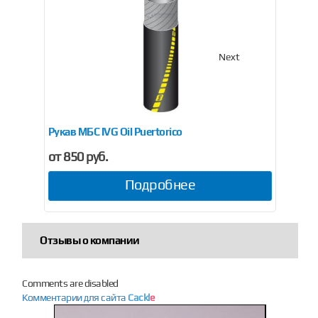
Previous
Next
Рукав МБС IVG Oil Puertorico
Рук
от 850 руб.
от 
Подробнее
Отзывы о компании
Comments are disabled
Комментарии для сайта
Cackl
e