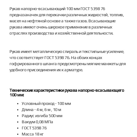
Рукав напорно-всасывающий 100 мм ГОСТ 5398 76
предназаначен для перекачки различных жидкостей, топлив,
масел на нефтяной основе а также газов. Всасывающие
рукава имеют очень широкое применение в различных
отраслях производства и хозяйственной деятельности.
Рукав имеет металлическую спираль и текстильные усиление,
что соответствует ГОСТ 5398 76. На обоих концах
гофрированного шланга предусмотрены мягкие манжеты для
удобного присоединения их к арматуре.
Технические характеристики рукава напорно-всасывающего
100 мм:
Условный проход - 100 мм
Длина - 4 м, 6 м , 10 м
Радиус изгиба 500 мм
Вакуум 0,08 МПа
ГОСТ 5398 76
Масса 18 кг