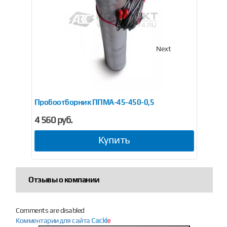
Previous
Next
Пробоотборник ППМА-45-450-0,5
Пр
4 560 руб.
4 9
Купить
Отзывы о компании
Comments are disabled
Комментарии для сайта
Cackl
e