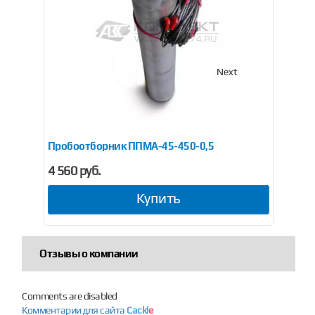
Previous
Next
Пробоотборник ППМА-45-450-0,5
Пр
4 560 руб.
4 9
Купить
Отзывы о компании
Comments are disabled
Комментарии для сайта
Cackl
e